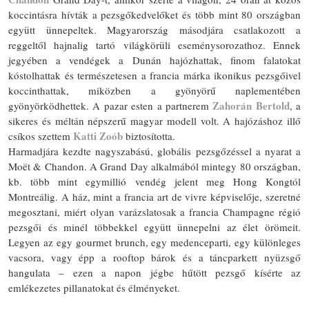
koccintásra hívták a pezsgőkedvelőket és több mint 80 országban
együtt ünnepeltek. Magyarország másodjára csatlakozott a
reggeltől hajnalig tartó világkörüli eseménysorozathoz. Ennek
jegyében a vendégek a Dunán hajózhattak, finom falatokat
kóstolhattak és természetesen a francia márka ikonikus pezsgőivel
koccinthattak, miközben a gyönyörű naplementében
Zahorán Bertold
gyönyörködhettek. A pazar esten a partnerem
, a
sikeres és méltán népszerű magyar modell volt. A hajózáshoz illő
Katti Zoób
csíkos szettem
biztosította.
Harmadjára kezdte nagyszabású, globális pezsgőzéssel a nyarat a
Moët & Chandon. A Grand Day alkalmából mintegy 80 országban,
kb. több mint egymillió vendég jelent meg Hong Kongtól
Montreálig. A ház, mint a francia art de vivre képviselője, szeretné
megosztani, miért olyan varázslatosak a francia Champagne régió
pezsgői és minél többekkel együtt ünnepelni az élet örömeit.
Legyen az egy gourmet brunch, egy medenceparti, egy különleges
vacsora, vagy épp a rooftop bárok és a táncparkett nyüzsgő
hangulata – ezen a napon jégbe hűtött pezsgő kísérte az
emlékezetes pillanatokat és élményeket.