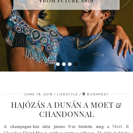
FROM FUTURE SS26
COUTURE FALL/WINTER 2026-2027
SHOW IN PARIS
•
•
•
•
JUNE 18, 2018
LIFESTYLE
BUDAPEST
HAJÓZÁS A DUNÁN A MOET &
CHANDONNAL
Moët &
A champagne-ház idén június 9-re hirdette meg a
Chandon
Grand Day-t, amikor szerte a világon, 24 órán át közös