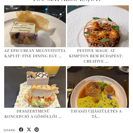
AZ EPICUREAN MEGNYITOTTA
FESTIVE MAGIC AT
KAPUIT: FINE DINING EGY …
KIMPTON BEM BUDAPEST:
CREATIVE …
DESSZERTMENÜ
TAVASZI ÚJJÁSZÜLETÉS A
KONCEPCIÓ A GÖDÖLLŐI …
TÁ…
SHARE: