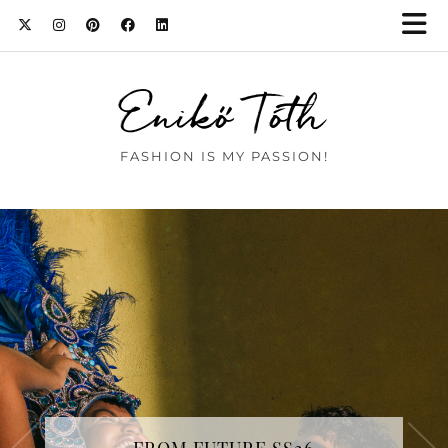
Enikő Tóth
FASHION IS MY PASSION!
BAD BUNNY WORE EMMANUELLE
KHANH TO SCHIAPARELLI HAUTE