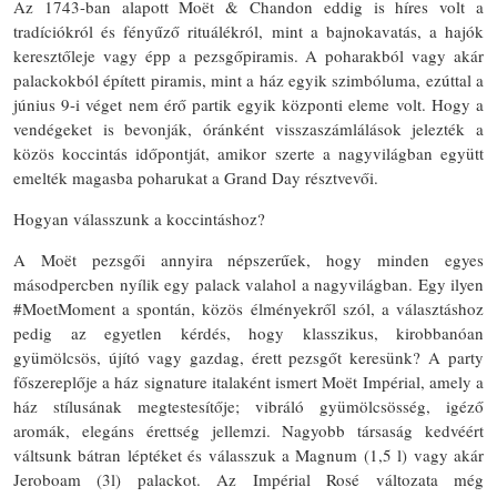
Az 1743-ban alapott Moët & Chandon eddig is híres volt a
tradíciókról és fényűző rituálékról, mint a bajnokavatás, a hajók
keresztőleje vagy épp a pezsgőpiramis. A poharakból vagy akár
palackokból épített piramis, mint a ház egyik szimbóluma, ezúttal a
június 9-i véget nem érő partik egyik központi eleme volt. Hogy a
vendégeket is bevonják, óránként visszaszámlálások jelezték a
közös koccintás időpontját, amikor szerte a nagyvilágban együtt
emelték magasba poharukat a Grand Day résztvevői.
Hogyan válasszunk a koccintáshoz?
A Moët pezsgői annyira népszerűek, hogy minden egyes
másodpercben nyílik egy palack valahol a nagyvilágban. Egy ilyen
#MoetMoment a spontán, közös élményekről szól, a választáshoz
pedig az egyetlen kérdés, hogy klasszikus, kirobbanóan
gyümölcsös, újító vagy gazdag, érett pezsgőt keresünk? A party
főszereplője a ház signature italaként ismert Moët Impérial, amely a
ház stílusának megtestesítője; vibráló gyümölcsösség, igéző
aromák, elegáns érettség jellemzi. Nagyobb társaság kedvéért
váltsunk bátran léptéket és válasszuk a Magnum (1,5 l) vagy akár
Jeroboam (3l) palackot. Az Impérial Rosé változata még