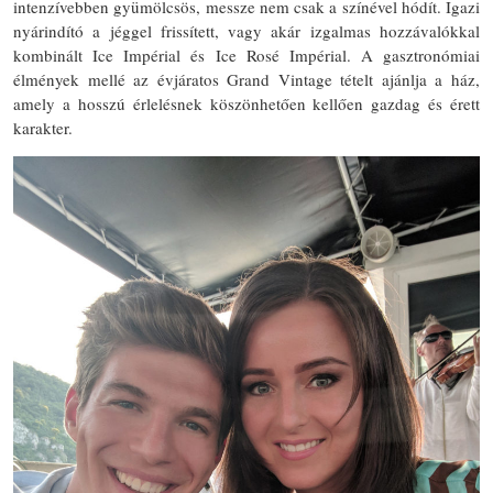
intenzívebben gyümölcsös, messze nem csak a színével hódít. Igazi
nyárindító a jéggel frissített, vagy akár izgalmas hozzávalókkal
kombinált Ice Impérial és Ice Rosé Impérial. A gasztronómiai
élmények mellé az évjáratos Grand Vintage tételt ajánlja a ház,
amely a hosszú érlelésnek köszönhetően kellően gazdag és érett
karakter.