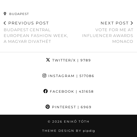
BUDAPEST
PREVIOUS POST
NEXT POST
BUDAPEST CENTRAL
VOTE FOR ME AT
EUROPEAN FASHION WEEK,
INFLUENCER AWARDS
A MAGYAR DIVATHÉT
MONACO
TWITTER/X
| 9789
INSTAGRAM
| 517086
FACEBOOK
| 431658
PINTEREST
| 6969
© 2026
ENIKŐ TÓTH
THEME DESIGN BY
pipdig